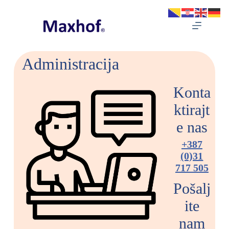
Preskoči
na
sadržaj
Administracija
Konta
ktirajt
e nas
+387
(0)31
717 505
Pošalj
ite
nam