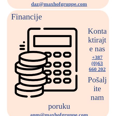
daz@maxhofgruppe.com
Financije
Konta
ktirajt
e nas
+387
(0)63
660 202
Pošalj
ite
nam
poruku
anm@maxhofgruppe.com