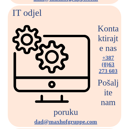
IT odjel
Konta
ktirajt
e nas
+387
(0)63
273 603
Pošalj
ite
nam
poruku
dad@maxhofgruppe.com