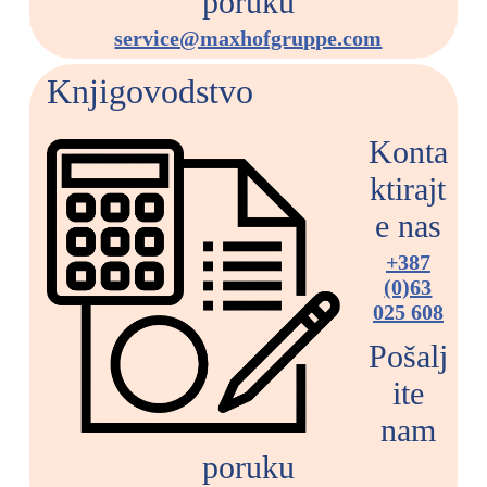
poruku
service@maxhofgruppe.com
Knjigovodstvo
Konta
ktirajt
e nas
+387
(0)63
025 608
Pošalj
ite
nam
poruku